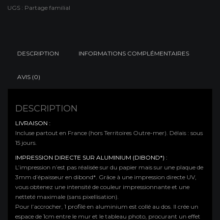
Partage
UGS :
Partage familial
familial
DESCRIPTION
INFORMATIONS COMPLÉMENTAIRES
AVIS (0)
DESCRIPTION
LIVRAISON :
Incluse partout en France (hors Territoires Outre-mer). Délais : sous
15 jours.
IMPRESSION DIRECTE SUR ALUMINIUM (DIBOND*) :
L’impression n’est pas réalisée sur du papier mais sur une plaque de
3mm d’épaisseur en dibond*. Grâce à une impression directe UV,
vous obtenez une intensité de couleur impressionnante et une
netteté maximale (sans pixellisation).
Pour l’accrocher, 1 profilé en aluminium est collé au dos. Il crée un
espace de 1cm entre le mur et le tableau photo, procurant un effet