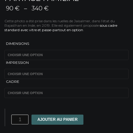
Plage
90
€
–
340
€
de
Cette photo a été prise dans les ruelles de Jaisalmer, dans l’état du
prix :
Rajasthan en Inde, en 2019. Elle
est également proposée
sous cadre
standard avec vitre et passe-partout en option
.
90 €
à
DIMENSIONS
340 €
IMPRESSION
CADRE
quantité
AJOUTER AU PANIER
de