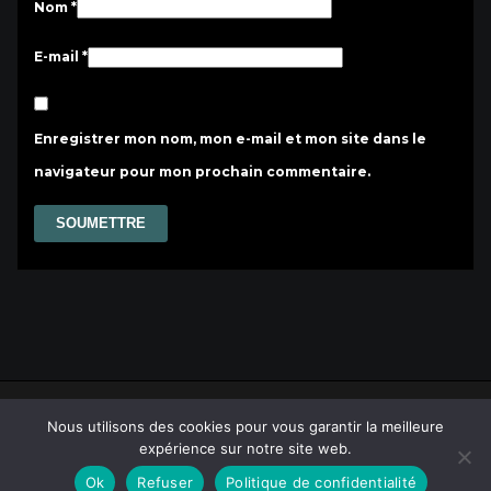
Nom
*
E-mail
*
Enregistrer mon nom, mon e-mail et mon site dans le
navigateur pour mon prochain commentaire.
contact@indi-vision.fr
Nous utilisons des cookies pour vous garantir la meilleure
Politique de confidentialité
|
Mentions légales
expérience sur notre site web.
Conditions générales de vente
Ok
Refuser
Politique de confidentialité
Site réalisé en collaboration avec
Laurent Dauphin